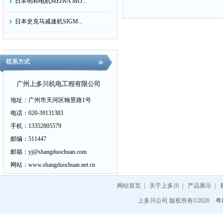
日本明和电机MEIWA MO...
日本史克马减速机SIGM...
日本ASK轴承株式会社...
联系方式
日本太阳TAIYO
日本昭和TECHNOSYOWA...
广州上多川机电工程有限公司
地址：
广州市天河区翰景路1号
日本大和电业DAIWADEN...
电话：
020-39131383
日本科赋乐KOFLOC...
手机：
13352805579
邮编：
511447
日本NTS日本特殊測器...
邮箱：
yj@shangduochuan.com
日本油研YUKEN
网站：
www.shangduochuan.net.cn
日本TSURUGA鹤贺电机...
网站首页
|
关于上多川
|
产品展示
|
上多川公司 版权所有©2020
粤I
日本正兴开关SEIKO C&...