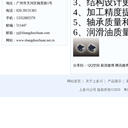
3、结构设计
地址：
广州市天河区翰景路1号
4、加工精度提
电话：
020-39131383
手机：
13352805579
5、轴承质量
邮编：
511447
6、润滑油质
邮箱：
yj@shangduochuan.com
网站：
www.shangduochuan.net.cn
分享到：
QQ空间
新浪微博
腾讯微
网站首页
|
关于上多川
|
产品展示
|
上多川公司 版权所有©2020
粤I